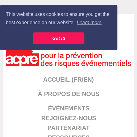
This website uses cookies to ensure you get the
Log in
best experience on our website.
Learn more
Got it!
ACCUEIL (FR/EN)
À PROPOS DE NOUS
ÉVÉNEMENT
S
REJOIGNEZ-NOUS
PARTENARIAT